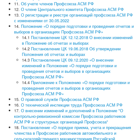
Президиум Профсоюза
11.
Об учете членов Профсоюза АСМ РФ
КРК Профсоюза
12.
О члене Центрального комитета Профсоюза АСМ РФ
Бюро Президиума
13.
О регистрации и реестре организаций профсоюза АСМ РФ
Постоянные комиссии ЦК Профсоюза
с изменениями от 30.05.2022
Комиссия ЦК Профсоюза АСМ РФ по организационно-
14.
Положение «О порядке подготовки и проведения отчетов и
уставной работе
выборов в организациях Профсоюза АСМ РФ»
Финансово-бюджетная комиссия ЦК Профсоюза АСМ
14.1
Постановление ЦК 12.12.2018 О внесении изменений
РФ
в Положение об отчетах и выборах
Комиссия ЦК Профсоюза АСМ РФ по охране труда и
14.2
Постановление ЦК 19.06.2018 Об утверждении
защите от экологической опасности
Положения об отчетах и выборах
Комиссия ЦК Профсоюза по вопросам профсоюзного
14.3
Постановление ЦК 09.12.2020 «О внесении
образования, молодежной политики и
изменений в Положение «О порядке подготовки и
информационной работы в Профсоюзе АСМ РФ
проведения отчетов и выборов в организациях
Комиссия ЦК Профсоюза АСМ РФ по социально-
Профсоюза АСМ РФ»
экономическим вопросам и социальному партнерству
14.4
Приложение к Положению «О порядке подготовки и
Организации Профсоюза
проведения отчетов и выборов в организациях
Официальные документы
Профсоюза АСМ РФ»
Съезды
15.
О правовой службе Профсоюза АСМ РФ
Пленумы
16.
О технической инспекции труда Профсоюза АСМ РФ
Президиумы
17.
О внесении изменений и дополнений в Положение "О
Совещания
контрольно-ревизионной комиссии Профсоюза работников
Устав
АСМ РФ и структурных организаций Профсоюза"
Программа
18.
Постановление «О порядке приема, учета и прекращения
Отчеты и выборы
членства в Профсоюзе работников автомобильного и
Формы отчетности
сельскохозяйственного машиностроения Российской