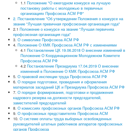
Все для Победы
1.1
Положение "О ежегодном конкурсе на лучшую
Направления работы
постановку работы с молодежью в первичных
Охрана труда
организациях Профсоюза АСМ РФ"
Социально-трудовые отношения
2. Постановление "Об утверждении Положения о конкурсе на
Отраслевое соглашение по машиностроительному
звание "Лучшая превичная профсоюзная организация года"
комплексу РФ
2.1
Положение о конкурсе на звание "Лучшая первичняа
Коллективно-договорная кампания
профсоюзная организация года"
Обзор ситуации в отрасли
3.
О символике Профсоюза АСМ РФ
Динамика средней заработной в отрасли
4.
Положение О КМК Профсоюза АСМ РФ с изменениями
Средняя заработная на предприятиях отрасли
4.1
Постановление ЦК 19.06.2018 О внесении изменений в
Профстандарты
Положение О Координационном Молодежном Комитете
Комиссия по социально-экономическим вопросам
Профсоюза АСМ РФ
Правовая защита
4.2
Постановление Президиума 17.04.2019 О внесении
Законодательство
изменений в Положение О КМК Профсоюза АСМ РФ
Проекты законов, НПА
5.
О правовой инспекции труда Профсоюза АСМ РФ
Судебная практика
6.
О порядке подготовки, проведения и оформления
Практика правоприменения
материалов заседаний ЦК и Президиума Профсоюза АСМ РФ
Информационная работа
7.
О порядке формирования, подготовки и продвижения
Международное сотрудничество
кадрового резерва на должности председателей,
Организационная работа
заместителей председателей
Органы Профсоюза
8.
О комиссиях профсоюзных органов Профсоюза АСМ РФ
Съезд Профсоюза
9.
О профсоюзных представителях Профсоюза АСМ
Председатель Профсоюза, заместители Председателя
10.
О системе оплаты труда выборных освобожденных
Профсоюза
руководителей штатных работников аппаратов профсоюзных
ЦК Профсоюза
органов Профсоюза