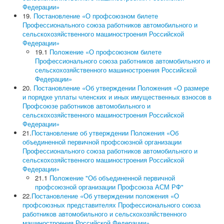
«СМИ»
Федерации»
Голос Профсоюза
19.
Постановление «О профсоюзном билете
Вестник Профсоюза ППО ОАО «УАЗ»
Профессионального союза работников автомобильного и
Вести Профсоюза ППО АО «АВТОВАЗ»
сельскохозяйственного машиностроения Российской
Вестник Профсоюза "ДААЗ"
Федерации»
Газета "АВТОТОР"
19.1
Положение «О профсоюзном билете
Видеовыпуски новостей
Профессионального союза работников автомобильного и
Голос Профсоюза ЧООП
сельскохозяйственного машиностроения Российской
Конкурсы
Федерации»
Отраслевой конкурс
20.
Постановление «Об утверждении Положения «О размере
и порядке уплаты членских и иных имущественных взносов в
Профсоюзе работников автомобильного и
сельскохозяйственного машиностроения Российской
Федерации»
21.
Постановление об утверждении Положения «Об
объединенной первичной профсоюзной организации
Профессионального союза работников автомобильного и
сельскохозяйственного машиностроения Российской
Федерации»
21.1
Положение "Об объединенной первичной
профсоюзной организации Профсоюза АСМ РФ"
22.
Постановление «Об утверждении положения «О
профсоюзных представителях Профессионального союза
работников автомобильного и сельскохозяйственного
машиностроения Российской Федерации»