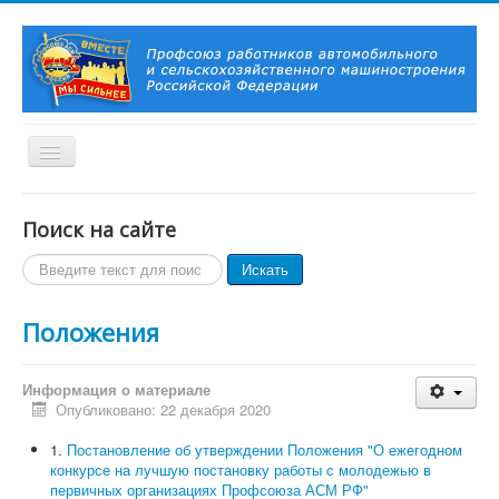
Включить/
выключить
навигацию
Вы здесь:
Главная
Нормативно-правовые документы
Поиск на сайте
Главная
Поиск
Искать
О Профсоюзе
по
История Профсоюза
сайту
Председатель Профсоюза, заместители Председателя
Положения
Профсоюза
Контакты
Символика Профсоюза
Информация о материале
Новости и события
Опубликовано: 22 декабря 2020
Профсоюзное ТВ
Актуально!
1.
Постановление об утверждении Положения "О ежегодном
Фотогалерея
конкурсе на лучшую постановку работы с молодежью в
Видеоматериалы
первичных организациях Профсоюза АСМ РФ"