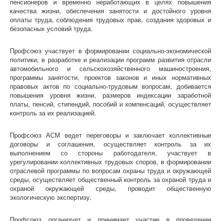
пенсионеров и временно неработающих в целях повышения
«СМИ»
качества жизни, обеспечения занятости и достойного уровня
Голос Профсоюза
оплаты труда, соблюдения трудовых прав, создания здоровых и
Вестник Профсоюза ППО ОАО «УАЗ»
безопасных условий труда.
Вести Профсоюза ППО АО «АВТОВАЗ»
Вестник Профсоюза "ДААЗ"
Газета "АВТОТОР"
Профсоюз участвует в формировании социально-экономической
Видеовыпуски новостей
политики, в разработке и реализации программ развития отрасли
Голос Профсоюза ЧООП
автомобильного и сельскохозяйственного машиностроения,
Конкурсы
программы занятости, проектов законов и иных нормативных
правовых актов по социально-трудовым вопросам, добивается
Отраслевой конкурс
повышения уровня жизни, размеров индексации заработной
платы, пенсий, стипендий, пособий и компенсаций, осуществляет
контроль за их реализацией.
Профсоюз АСМ ведет переговоры и заключает коллективные
договоры и соглашения, осуществляет контроль за их
выполнением со стороны работодателя, участвует в
урегулировании коллективных трудовых споров, в формировании
отраслевой программы по вопросам охраны труда и окружающей
среды, осуществляет общественный контроль за охраной труда и
охраной окружающей среды, проводит общественную
экологическую экспертизу.
Профсоюз организует и принимает участие в проведении