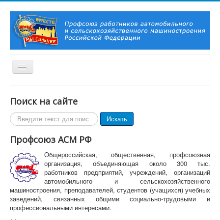
Включить/
выключить
навигацию
Вы здесь:
Главная
О Профсоюзе
Поиск на сайте
Главная
Поиск
Искать
О Профсоюзе
по
История Профсоюза
сайту
Профсоюз АСМ РФ
Председатель Профсоюза, заместители Председателя
Профсоюза
Общероссийская, общественная, профсоюзная
Контакты
организация, объединяющая около 300 тыс.
Символика Профсоюза
работников предприятий, учреждений, организаций
Новости и события
автомобильного и сельскохозяйственного
Профсоюзное ТВ
машиностроения, преподавателей, студентов (учащихся) учебных
Актуально!
заведений, связанных общими социально-трудовыми и
Фотогалерея
профессиональными интересами.
Видеоматериалы