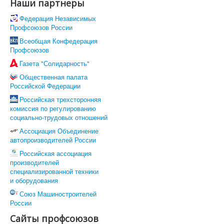
Все для Победы
Наши партнеры
Направления работы
Федерация Независимых
Охрана труда
Профсоюзов России
Социально-трудовые отношения
Отраслевое соглашение по машиностроительному
Всеобщая Конфедерация
комплексу РФ
Профсоюзов
Коллективно-договорная кампания
Газета "Солидарность"
Обзор ситуации в отрасли
Динамика средней заработной в отрасли
Общественная палата
Средняя заработная на предприятиях отрасли
Российской Федерации
Профстандарты
Российская трехсторонняя
Комиссия по социально-экономическим вопросам
комиссия по регулированию
Правовая защита
социально-трудовых отношений
Законодательство
Проекты законов, НПА
Ассоциация Объединение
Судебная практика
автопроизводителей России
Практика правоприменения
Российская ассоциация
Информационная работа
производителей
Международное сотрудничество
специализированной техники
Организационная работа
и оборудования
Органы Профсоюза
Съезд Профсоюза
Союз Машиностроителей
Председатель Профсоюза, заместители Председателя
России
Профсоюза
Сайты профсоюзов
ЦК Профсоюза