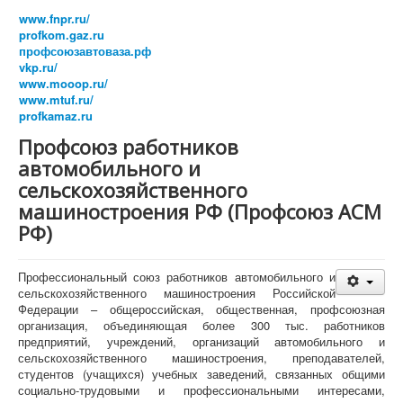
Президиум Профсоюза
www.fnpr.ru/
КРК Профсоюза
profkom.gaz.ru
Бюро Президиума
профсоюзавтоваза.рф
Постоянные комиссии ЦК Профсоюза
vkp.ru/
Комиссия ЦК Профсоюза АСМ РФ по организационно-
www.mooop.ru/
уставной работе
www.mtuf.ru/
Финансово-бюджетная комиссия ЦК Профсоюза АСМ
profkamaz.ru
РФ
Комиссия ЦК Профсоюза АСМ РФ по охране труда и
Профсоюз работников
защите от экологической опасности
автомобильного и
Комиссия ЦК Профсоюза по вопросам профсоюзного
образования, молодежной политики и
сельскохозяйственного
информационной работы в Профсоюзе АСМ РФ
машиностроения РФ (Профсоюз АСМ
Комиссия ЦК Профсоюза АСМ РФ по социально-
РФ)
экономическим вопросам и социальному партнерству
Организации Профсоюза
Официальные документы
Профессиональный союз работников автомобильного и
Съезды
сельскохозяйственного машиностроения Российской
Пленумы
Федерации – общероссийская, общественная, профсоюзная
Президиумы
организация, объединяющая более 300 тыс. работников
Совещания
предприятий, учреждений, организаций автомобильного и
Устав
сельскохозяйственного машиностроения, преподавателей,
Программа
студентов (учащихся) учебных заведений, связанных общими
Отчеты и выборы
социально-трудовыми и профессиональными интересами,
Формы отчетности