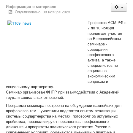
Все для Победы
Направления работы
Информация о материале
Охрана труда
Опубликовано: 08 ноября 2023
Социально-трудовые отношения
Отраслевое соглашение по машиностроительному
Профсоюз АСМ РФ с
комплексу РФ
7 по 10 ноября
Коллективно-договорная кампания
принимает участие
Обзор ситуации в отрасли
во Всероссийском
Динамика средней заработной в отрасли
семинаре -
Средняя заработная на предприятиях отрасли
совещании
Профстандарты
профсоюзного
Комиссия по социально-экономическим вопросам
актива, а также
Правовая защита
специалистов по
Законодательство
социально-
Проекты законов, НПА
экономическим
Судебная практика
вопросам и
Практика правоприменения
социальному партнерству.
Информационная работа
Семинар организован ФНПР при взаимодействии с Академией
Международное сотрудничество
труда и социальных отношений.
Организационная работа
Программа семинара построена на обсуждении важнейших для
Органы Профсоюза
профсоюзов тем – участники поделятся опытом реализации
Съезд Профсоюза
системы соцпартнерства на местах, поговорят об актуальных
Председатель Профсоюза, заместители Председателя
проблемах, проанализируют перспективы профсоюзного
Профсоюза
движения и приоритеты политического развития России в
ЦК Профсоюза
современных условиях, обменяются мнениями о практике и