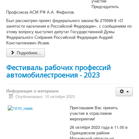
участие
«СМИ»
Председатель
Голос Профсоюза
Профсоюза АСМ РФ А.А. Фефелов.
Вестник Профсоюза ППО ОАО «УАЗ»
Был рассмотрен проект федерального закона № 275599-8 «О
Вести Профсоюза ППО АО «АВТОВАЗ»
занятости населения в Российской Федерации», с сообщением по
Вестник Профсоюза "ДААЗ"
этому вопросу выступил депутат Государственной Думы
Газета "АВТОТОР"
Федерального Собрания Российской Федерации Андрей
Видеовыпуски новостей
Константинович Исаев.
Голос Профсоюза ЧООП
Конкурсы
Подробнее...
Отраслевой конкурс
Фестиваль рабочих профессий
автомобилестроения - 2023
Информация о материале
Опубликовано: 10 октября 2023
Приглашаем Вас принять
участие в отраслевом
мероприятии!
26 октября 2023 года в 11.00 в
Одинцовском районе
Московской области на