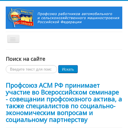
Включить/
выключить
навигацию
Вы здесь:
Главная
Новости и события
Актуально!
Поиск на сайте
Главная
Поиск
Искать
О Профсоюзе
по
История Профсоюза
сайту
Председатель Профсоюза, заместители Председателя
Профсоюз АСМ РФ принимает
Профсоюза
участие во Всероссийском семинаре
Контакты
- совещании профсоюзного актива, а
Символика Профсоюза
Новости и события
также специалистов по социально-
Профсоюзное ТВ
экономическим вопросам и
Актуально!
социальному партнерству
Фотогалерея
Видеоматериалы