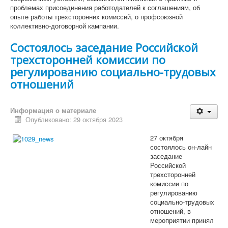
Президиум Профсоюза
проблемах присоединения работодателей к соглашениям, об
КРК Профсоюза
опыте работы трехсторонних комиссий, о профсоюзной
Бюро Президиума
коллективно-договорной кампании.
Постоянные комиссии ЦК Профсоюза
Комиссия ЦК Профсоюза АСМ РФ по организационно-
Состоялось заседание Российской
уставной работе
трехсторонней комиссии по
Финансово-бюджетная комиссия ЦК Профсоюза АСМ
РФ
регулированию социально-трудовых
Комиссия ЦК Профсоюза АСМ РФ по охране труда и
отношений
защите от экологической опасности
Комиссия ЦК Профсоюза по вопросам профсоюзного
образования, молодежной политики и
Информация о материале
информационной работы в Профсоюзе АСМ РФ
Опубликовано: 29 октября 2023
Комиссия ЦК Профсоюза АСМ РФ по социально-
экономическим вопросам и социальному партнерству
27 октября
Организации Профсоюза
состоялось он-лайн
Официальные документы
заседание
Съезды
Российской
Пленумы
трехсторонней
Президиумы
комиссии по
Совещания
регулированию
Устав
социально-трудовых
Программа
отношений, в
Отчеты и выборы
мероприятии принял
Формы отчетности