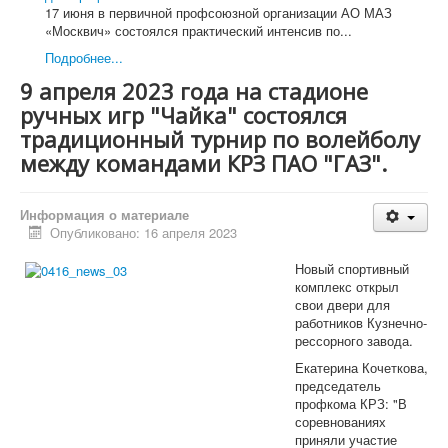
Международное сотрудничество
17 июня в первичной профсоюзной организации АО МАЗ
Организационная работа
«Москвич» состоялся практический интенсив по...
Органы Профсоюза
Подробнее...
Съезд Профсоюза
Председатель Профсоюза, заместители Председателя
9 апреля 2023 года на стадионе
Профсоюза
ручных игр "Чайка" состоялся
ЦК Профсоюза
Президиум Профсоюза
традиционный турнир по волейболу
КРК Профсоюза
между командами КРЗ ПАО "ГАЗ".
Бюро Президиума
Постоянные комиссии ЦК Профсоюза
Комиссия ЦК Профсоюза АСМ РФ по организационно-
Информация о материале
уставной работе
Опубликовано: 16 апреля 2023
Финансово-бюджетная комиссия ЦК Профсоюза АСМ
РФ
Новый спортивный
Комиссия ЦК Профсоюза АСМ РФ по охране труда и
комплекс открыл
защите от экологической опасности
свои двери для
Комиссия ЦК Профсоюза по вопросам профсоюзного
работников Кузнечно-
образования, молодежной политики и
рессорного завода.
информационной работы в Профсоюзе АСМ РФ
Комиссия ЦК Профсоюза АСМ РФ по социально-
Екатерина Кочеткова,
экономическим вопросам и социальному партнерству
председатель
Организации Профсоюза
профкома КРЗ: "В
Официальные документы
соревнованиях
Съезды
приняли участие