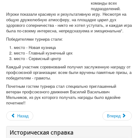
Пленумы
команды всех
Президиумы
подразделений.
Игроки показали красивую и результативную игру. Несмотря на
Совещания
общую дружелюбную атмосферу, на площадке царил дух
Устав
здорового соперничества - никто не хотел уступать, и каждая игра
Программа
была по-своему интересна, непредсказуема и эмоциональна".
Отчеты и выборы
Формы отчетности
Победителями турнира стали:
«СМИ»
место - Новая кузница
Голос Профсоюза
место - Главный кузнечный цех
Вестник Профсоюза ППО ОАО «УАЗ»
место - Сервисный центр
Вести Профсоюза ППО АО «АВТОВАЗ»
Вестник Профсоюза "ДААЗ"
Каждый участник соревнований получил заслуженную награду от
Газета "АВТОТОР"
профсоюзной организации: всем были вручены памятные призы, а
Видеовыпуски новостей
победителям - грамоты.
Голос Профсоюза ЧООП
Почетным гостем турнира стал специально приглашенный
Конкурсы
ветеран профсоюзного движения Василий Васильевич
Отраслевой конкурс
Мельников, из рук которого получать награды было вдвойне
почетнее!!
Назад
Вперед
Историческая справка