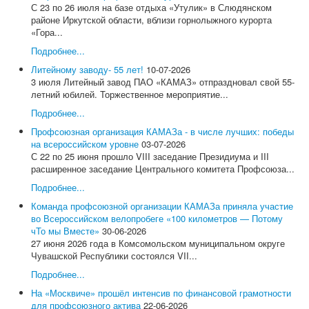
Контакты
С 23 по 26 июля на базе отдыха «Утулик» в Слюдянском
Символика Профсоюза
районе Иркутской области, вблизи горнолыжного курорта
Новости и события
«Гора...
Профсоюзное ТВ
Подробнее...
Актуально!
Фотогалерея
Литейному заводу- 55 лет!
10-07-2026
Видеоматериалы
3 июля Литейный завод ПАО «КАМАЗ» отпраздновал свой 55-
Все для Победы
летний юбилей. Торжественное мероприятие...
Направления работы
Подробнее...
Охрана труда
Социально-трудовые отношения
Профсоюзная организация КАМАЗа - в числе лучших: победы
Отраслевое соглашение по машиностроительному
на всероссийском уровне
03-07-2026
комплексу РФ
С 22 по 25 июня прошло VIII заседание Президиума и III
Коллективно-договорная кампания
расширенное заседание Центрального комитета Профсоюза...
Обзор ситуации в отрасли
Подробнее...
Динамика средней заработной в отрасли
Средняя заработная на предприятиях отрасли
Команда профсоюзной организации КАМАЗа приняла участие
Профстандарты
во Всероссийском велопробеге «100 километров — Потому
Комиссия по социально-экономическим вопросам
чТо мы Вместе»
30-06-2026
Правовая защита
27 июня 2026 года в Комсомольском муниципальном округе
Законодательство
Чувашской Республики состоялся VII...
Проекты законов, НПА
Подробнее...
Судебная практика
Практика правоприменения
На «Москвиче» прошёл интенсив по финансовой грамотности
Информационная работа
для профсоюзного актива
22-06-2026