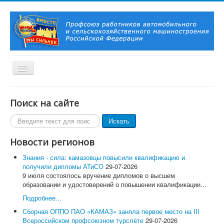
Включить/
выключить
навигацию
Вы здесь:
Главная
Территориальные организации
Поиск на сайте
Нижегородская областная организация профсоюза
работников автомобильного и сельскохозяйственного
Поиск
Искать
машиностроения
по
НИЖЕГОРОДСКАЯ ОБЛАСТНАЯ ОРГАНИЗАЦИЯ
сайту
Новости регионов
9 апреля 2023 года на стадионе ручных игр "Чайка"
состоялся традиционный турнир по волейболу между
Знания - сила: камазовцы повысили квалификацию и
командами КРЗ ПАО "ГАЗ".
получили дипломы АТиСО
29-07-2026
9 июля состоялось вручение дипломов о высшем
Главная
образовании и удостоверений о повышении квалификации...
О Профсоюзе
История Профсоюза
Подробнее...
Председатель Профсоюза, заместители Председателя
Сборная ОППО ПАО «КАМАЗ» заняла первое место на III
Профсоюза
Всероссийском профсоюзном турслёте
29-07-2026