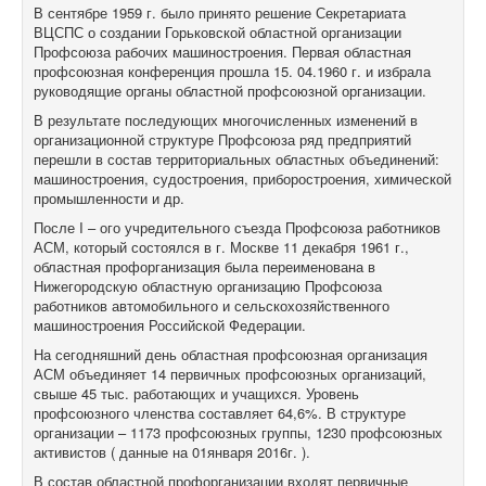
В сентябре 1959 г. было принято решение Секретариата
ВЦСПС о создании Горьковской областной организации
Профсоюза рабочих машиностроения. Первая областная
профсоюзная конференция прошла 15. 04.1960 г. и избрала
руководящие органы областной профсоюзной организации.
В результате последующих многочисленных изменений в
организационной структуре Профсоюза ряд предприятий
перешли в состав территориальных областных объединений:
машиностроения, судостроения, приборостроения, химической
промышленности и др.
После I – ого учредительного съезда Профсоюза работников
АСМ, который состоялся в г. Москве 11 декабря 1961 г.,
областная профорганизация была переименована в
Нижегородскую областную организацию Профсоюза
работников автомобильного и сельскохозяйственного
машиностроения Российской Федерации.
На сегодняшний день областная профсоюзная организация
АСМ объединяет 14 первичных профсоюзных организаций,
свыше 45 тыс. работающих и учащихся. Уровень
профсоюзного членства составляет 64,6%. В структуре
организации – 1173 профсоюзных группы, 1230 профсоюзных
активистов ( данные на 01января 2016г. ).
В состав областной профорганизации входят первичные