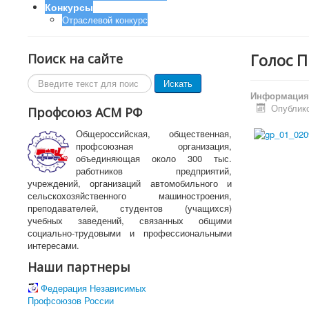
Конкурсы
Отраслевой конкурс
Голос 
Поиск на сайте
Поиск
Искать
по
Информация 
сайту
Опублико
Профсоюз АСМ РФ
Общероссийская, общественная,
профсоюзная организация,
объединяющая около 300 тыс.
работников предприятий,
учреждений, организаций автомобильного и
сельскохозяйственного машиностроения,
преподавателей, студентов (учащихся)
учебных заведений, связанных общими
социально-трудовыми и профессиональными
интересами.
Наши партнеры
Федерация Независимых
Профсоюзов России