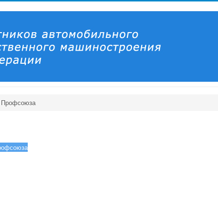
 Профсоюза
рофсоюза