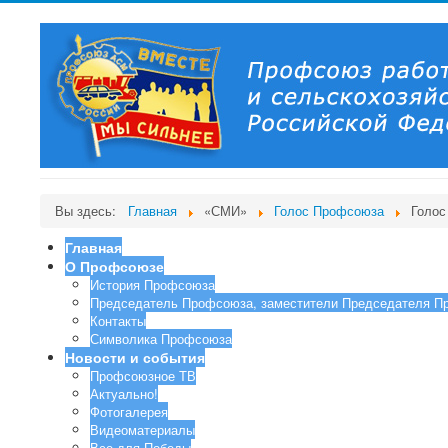
Вы здесь:
Главная
«СМИ»
Голос Профсоюза
Голос
Главная
О Профсоюзе
История Профсоюза
Председатель Профсоюза, заместители Председателя П
Контакты
Символика Профсоюза
Новости и события
Профсоюзное ТВ
Актуально!
Фотогалерея
Видеоматериалы
Все для Победы