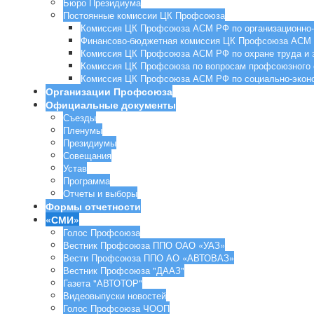
Бюро Президиума
Постоянные комиссии ЦК Профсоюза
Комиссия ЦК Профсоюза АСМ РФ по организационно-
Финансово-бюджетная комиссия ЦК Профсоюза АСМ
Комиссия ЦК Профсоюза АСМ РФ по охране труда и з
Комиссия ЦК Профсоюза по вопросам профсоюзного 
Комиссия ЦК Профсоюза АСМ РФ по социально-эконо
Организации Профсоюза
Официальные документы
Съезды
Пленумы
Президиумы
Совещания
Устав
Программа
Отчеты и выборы
Формы отчетности
«СМИ»
Голос Профсоюза
Вестник Профсоюза ППО ОАО «УАЗ»
Вести Профсоюза ППО АО «АВТОВАЗ»
Вестник Профсоюза "ДААЗ"
Газета "АВТОТОР"
Видеовыпуски новостей
Голос Профсоюза ЧООП