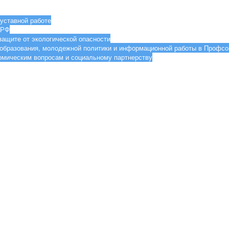
уставной работе
 РФ
ащите от экологической опасности
образования, молодежной политики и информационной работы в Проф
мическим вопросам и социальному партнерству