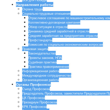
Направления работы
Охрана труда
Социально-трудовые отношения
Отраслевое соглашение по машиностроительному ко
Коллективно-договорная кампания
Обзор ситуации в отрасли
Динамика средней заработной в отрасли
Средняя заработная на предприятиях отрасли
Профстандарты
Комиссия по социально-экономическим вопросам
Правовая защита
Законодательство
Проекты законов, НПА
Судебная практика
Практика правоприменения
Информационная работа
Международное сотрудничество
Организационная работа
Органы Профсоюза
Съезд Профсоюза
Председатель Профсоюза, заместители Председателя П
ЦК Профсоюза
Президиум Профсоюза
КРК Профсоюза