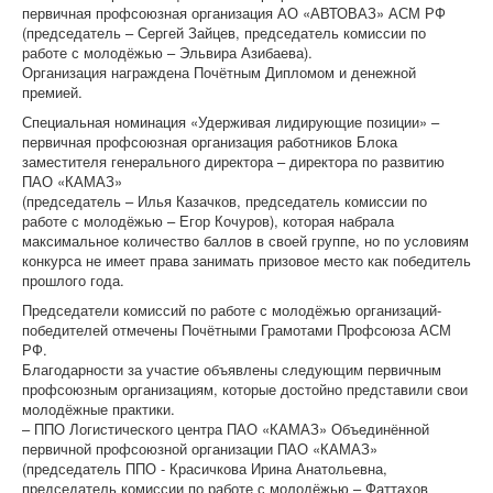
первичная профсоюзная организация АО «АВТОВАЗ» АСМ РФ
(председатель – Сергей Зайцев, председатель комиссии по
работе с молодёжью – Эльвира Азибаева).
Организация награждена Почётным Дипломом и денежной
премией.
Специальная номинация «Удерживая лидирующие позиции» –
первичная профсоюзная организация работников Блока
заместителя генерального директора – директора по развитию
ПАО «КАМАЗ»
(председатель – Илья Казачков, председатель комиссии по
работе с молодёжью – Егор Кочуров), которая набрала
максимальное количество баллов в своей группе, но по условиям
конкурса не имеет права занимать призовое место как победитель
прошлого года.
Председатели комиссий по работе с молодёжью организаций-
победителей отмечены Почётными Грамотами Профсоюза АСМ
РФ.
Благодарности за участие объявлены следующим первичным
профсоюзным организациям, которые достойно представили свои
молодёжные практики.
– ППО Логистического центра ПАО «КАМАЗ» Объединённой
первичной профсоюзной организации ПАО «КАМАЗ»
(председатель ППО - Красичкова Ирина Анатольевна,
председатель комиссии по работе с молодёжью – Фаттахов