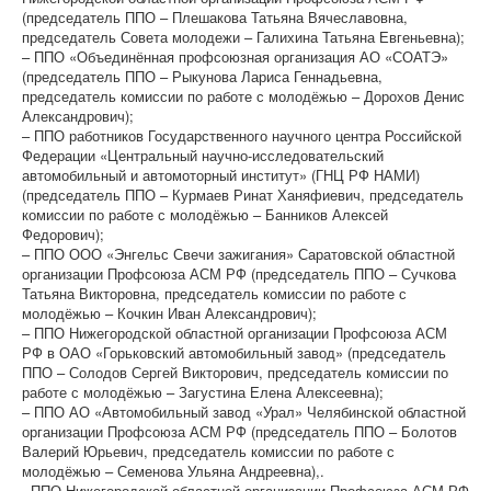
(председатель ППО – Плешакова Татьяна Вячеславовна,
председатель Совета молодежи – Галихина Татьяна Евгеньевна);
– ППО «Объединённая профсоюзная организация АО «СОАТЭ»
(председатель ППО – Рыкунова Лариса Геннадьевна,
председатель комиссии по работе с молодёжью – Дорохов Денис
Александрович);
– ППО работников Государственного научного центра Российской
Федерации «Центральный научно-исследовательский
автомобильный и автомоторный институт» (ГНЦ РФ НАМИ)
(председатель ППО – Курмаев Ринат Ханяфиевич, председатель
комиссии по работе с молодёжью – Банников Алексей
Федорович);
– ППО ООО «Энгельс Свечи зажигания» Саратовской областной
организации Профсоюза АСМ РФ (председатель ППО – Сучкова
Татьяна Викторовна, председатель комиссии по работе с
молодёжью – Кочкин Иван Александрович);
– ППО Нижегородской областной организации Профсоюза АСМ
РФ в ОАО «Горьковский автомобильный завод» (председатель
ППО – Солодов Сергей Викторович, председатель комиссии по
работе с молодёжью – Загустина Елена Алексеевна);
– ППО АО «Автомобильный завод «Урал» Челябинской областной
организации Профсоюза АСМ РФ (председатель ППО – Болотов
Валерий Юрьевич, председатель комиссии по работе с
молодёжью – Семенова Ульяна Андреевна),.
- ППО Нижегородской областной организации Профсоюза АСМ РФ