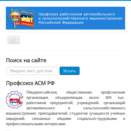
Включить/
выключить
навигацию
Вы здесь:
Главная
Новости и события
Поиск на сайте
Подведены итоги ежегодного конкурса на лучшую
постановку работы с молодёжью в первичных организациях
Поиск
Искать
Профсоюза АСМ РФ
по
сайту
Профсоюз АСМ РФ
Главная
О Профсоюзе
Общероссийская, общественная, профсоюзная
История Профсоюза
организация, объединяющая около 300 тыс.
Председатель Профсоюза, заместители Председателя
работников предприятий, учреждений, организаций
Профсоюза
автомобильного и сельскохозяйственного
Контакты
машиностроения, преподавателей, студентов (учащихся) учебных
Символика Профсоюза
заведений, связанных общими социально-трудовыми и
Новости и события
профессиональными интересами.
Профсоюзное ТВ