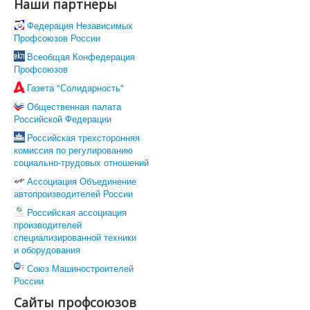
Актуально!
Наши партнеры
Фотогалерея
Федерация Независимых
Видеоматериалы
Профсоюзов России
Все для Победы
Направления работы
Всеобщая Конфедерация
Охрана труда
Профсоюзов
Социально-трудовые отношения
Газета "Солидарность"
Отраслевое соглашение по машиностроительному
комплексу РФ
Общественная палата
Коллективно-договорная кампания
Российской Федерации
Обзор ситуации в отрасли
Российская трехсторонняя
Динамика средней заработной в отрасли
комиссия по регулированию
Средняя заработная на предприятиях отрасли
социально-трудовых отношений
Профстандарты
Комиссия по социально-экономическим вопросам
Ассоциация Объединение
Правовая защита
автопроизводителей России
Законодательство
Российская ассоциация
Проекты законов, НПА
производителей
Судебная практика
специализированной техники
Практика правоприменения
и оборудования
Информационная работа
Международное сотрудничество
Союз Машиностроителей
Организационная работа
России
Органы Профсоюза
Сайты профсоюзов
Съезд Профсоюза