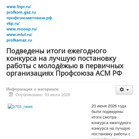
Председатель Профсоюза, заместители Председателя
www.fnpr.ru/
Профсоюза
profkom.gaz.ru
ЦК Профсоюза
профсоюзавтоваза.рф
Президиум Профсоюза
vkp.ru/
КРК Профсоюза
www.mooop.ru/
Бюро Президиума
www.mtuf.ru/
Постоянные комиссии ЦК Профсоюза
profkamaz.ru
Комиссия ЦК Профсоюза АСМ РФ по организационно-
уставной работе
Подведены итоги ежегодного
Финансово-бюджетная комиссия ЦК Профсоюза АСМ
конкурса на лучшую постановку
РФ
Комиссия ЦК Профсоюза АСМ РФ по охране труда и
работы с молодёжью в первичных
защите от экологической опасности
организациях Профсоюза АСМ РФ
Комиссия ЦК Профсоюза по вопросам профсоюзного
образования, молодежной политики и
информационной работы в Профсоюзе АСМ РФ
Информация о материале
Комиссия ЦК Профсоюза АСМ РФ по социально-
Опубликовано: 03 июля 2026
экономическим вопросам и социальному партнерству
Организации Профсоюза
23 июня 2026 года
Официальные документы
были подведены
Съезды
итоги смотра-
Пленумы
конкурса ежегодного
Президиумы
конкурса на лучшую
Совещания
постановку работы с
Устав