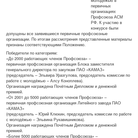
молодёжью в
Программа
первичных
Отчеты и выборы
организациях
Формы отчетности
Профсоюза АСМ
«СМИ»
РФ. К участию в
Голос Профсоюза
конкурсе были
Вестник Профсоюза ППО ОАО «УАЗ»
допущены все заявившиеся первичные профсоюзные
Вести Профсоюза ППО АО «АВТОВАЗ»
организации. По итогам рассмотрения представленные материалы
Вестник Профсоюза "ДААЗ"
признаны соответствующими Положению.
Газета "АВТОТОР"
Победители по категориям:
Видеовыпуски новостей
«До 2000 работающих членов Профсоюза» –
Голос Профсоюза ЧООП
первичная профсоюзная организация Блока заместителя
Конкурсы
генерального директора по закупкам ПАО «КАМАЗ»
Отраслевой конкурс
(председатель – Эльвира Уразгулова, председатель комиссии по
работе с молодёжью – Алсу Коноплева).
Организация награждена Почётным Дипломом и денежной
премией.
«От 2001 до 5000 работающих членов Профсоюза» –
первичная профсоюзная организация Литейного завода ПАО
«КАМАЗ»
(председатель – Юрий Клюкин, председатель комиссии по работе
с молодёжью – Эльвина Рукавишникова).
Организация награждена Почётным Дипломом и денежной
премией.
«Более 5000 работающих членов Профсоюза» –