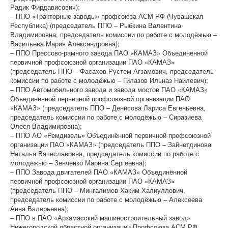
Радик Фирдависович);
– ППО «Тракторные заводы» профсоюза АСМ РФ (Чувашская
Республика) (председатель ППО – Рыбкина Валентина
Владимировна, председатель комиссии по работе с молодёжью –
Васильева Мария Александровна);
– ППО Прессово-рамного завода ПАО «КАМАЗ» Объединённой
первичной профсоюзной организации ПАО «КАМАЗ»
(председатель ППО – Фасахов Рустем Агзамович, председатель
комиссии по работе с молодёжью – Гилазов Ильназ Наилевич);
– ППО Автомобильного завода и завода мостов ПАО «КАМАЗ»
Объединённой первичной профсоюзной организации ПАО
«КАМАЗ» (председатель ППО – Денисова Лариса Евгеньевна,
председатель комиссии по работе с молодёжью – Сиразиева
Олеся Владимировна);
– ППО АО «Ремдизель» Объединённой первичной профсоюзной
организации ПАО «КАМАЗ» (председатель ППО – Зайнетдинова
Наталья Вячеславовна, председатель комиссии по работе с
молодёжью – Зенченко Марина Сергеевна);
– ППО Завода двигателей ПАО «КАМАЗ» Объединённой
первичной профсоюзной организации ПАО «КАМАЗ»
(председатель ППО – Мингалимов Хаким Халиуллович,
председатель комиссии по работе с молодёжью – Алексеева
Анна Валерьевна);
– ППО в ПАО «Арзамасский машиностроительный завод»
Нижегородской областной организации Профсоюза АСМ РФ