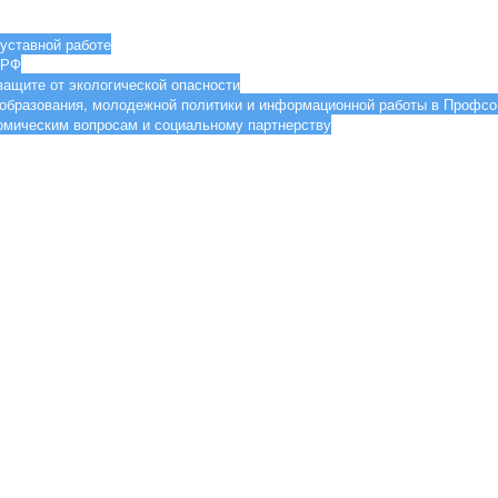
уставной работе
 РФ
ащите от экологической опасности
образования, молодежной политики и информационной работы в Проф
мическим вопросам и социальному партнерству