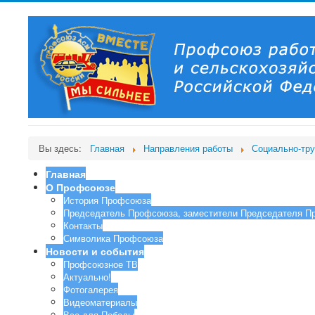
Вы здесь:
Главная
Направления работы
Социально-тр
Главная
О Профсоюзе
История Профсоюза
Председатель Профсоюза, заместители Председателя П
Контакты
Символика Профсоюза
Новости и события
Профсоюзное ТВ
Актуально!
Фотогалерея
Видеоматериалы
Все для Победы