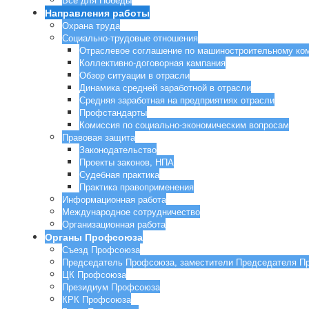
Направления работы
Охрана труда
Социально-трудовые отношения
Отраслевое соглашение по машиностроительному ко
Коллективно-договорная кампания
Обзор ситуации в отрасли
Динамика средней заработной в отрасли
Средняя заработная на предприятиях отрасли
Профстандарты
Комиссия по социально-экономическим вопросам
Правовая защита
Законодательство
Проекты законов, НПА
Судебная практика
Практика правоприменения
Информационная работа
Международное сотрудничество
Организационная работа
Органы Профсоюза
Съезд Профсоюза
Председатель Профсоюза, заместители Председателя П
ЦК Профсоюза
Президиум Профсоюза
КРК Профсоюза