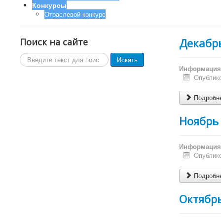
Конкурсы
Отраслевой конкурс
Декабр
Поиск на сайте
Поиск
Искать
по
Информация 
сайту
Опублико
Подробне
Ноябрь
Информация 
Опублико
Подробне
Октябр