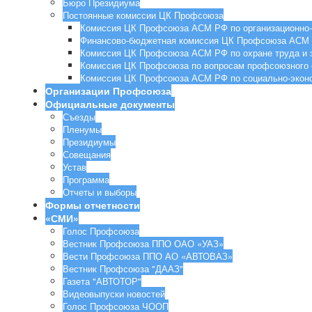
Бюро Президиума
Постоянные комиссии ЦК Профсоюза
Комиссия ЦК Профсоюза АСМ РФ по организационно-
Финансово-бюджетная комиссия ЦК Профсоюза АСМ
Комиссия ЦК Профсоюза АСМ РФ по охране труда и з
Комиссия ЦК Профсоюза по вопросам профсоюзного 
Комиссия ЦК Профсоюза АСМ РФ по социально-эконо
Организации Профсоюза
Официальные документы
Съезды
Пленумы
Президиумы
Совещания
Устав
Программа
Отчеты и выборы
Формы отчетности
«СМИ»
Голос Профсоюза
Вестник Профсоюза ППО ОАО «УАЗ»
Вести Профсоюза ППО АО «АВТОВАЗ»
Вестник Профсоюза "ДААЗ"
Газета "АВТОТОР"
Видеовыпуски новостей
Голос Профсоюза ЧООП