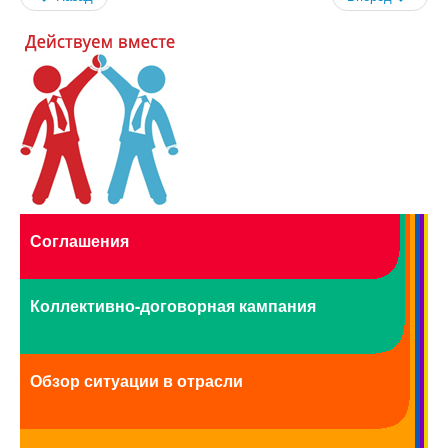
Фотогалерея
Видеоматериалы
Все для Победы
Направления работы
Охрана труда
Социально-трудовые отношения
Отраслевое соглашение по машиностроительному
комплексу РФ
Коллективно-договорная кампания
Обзор ситуации в отрасли
Динамика средней заработной в отрасли
Средняя заработная на предприятиях отрасли
Профстандарты
Комиссия по социально-экономическим вопросам
Соглашения
Правовая защита
Законодательство
Проекты законов, НПА
Коллективно-договорная кампания
Судебная практика
Практика правоприменения
Информационная работа
Международное сотрудничество
Обзор ситуации в отрасли
Организационная работа
Органы Профсоюза
Съезд Профсоюза
Председатель Профсоюза, заместители Председателя