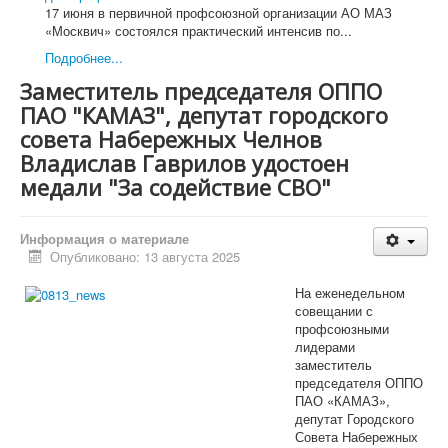
Съезд Профсоюза
17 июня в первичной профсоюзной организации АО МАЗ
Председатель Профсоюза, заместители Председателя
«Москвич» состоялся практический интенсив по...
Профсоюза
Подробнее...
ЦК Профсоюза
Президиум Профсоюза
Заместитель председателя ОППО
КРК Профсоюза
ПАО "КАМАЗ", депутат городского
Бюро Президиума
Постоянные комиссии ЦК Профсоюза
совета Набережных Челнов
Комиссия ЦК Профсоюза АСМ РФ по организационно-
Владислав Гаврилов удостоен
уставной работе
медали "За содействие СВО"
Финансово-бюджетная комиссия ЦК Профсоюза АСМ
РФ
Комиссия ЦК Профсоюза АСМ РФ по охране труда и
Информация о материале
защите от экологической опасности
Опубликовано: 13 августа 2025
Комиссия ЦК Профсоюза по вопросам профсоюзного
образования, молодежной политики и
На еженедельном
информационной работы в Профсоюзе АСМ РФ
совещании с
Комиссия ЦК Профсоюза АСМ РФ по социально-
профсоюзными
экономическим вопросам и социальному партнерству
лидерами
Организации Профсоюза
заместитель
Официальные документы
председателя ОППО
Съезды
ПАО «КАМАЗ»,
Пленумы
депутат Городского
Президиумы
Совета Набережных
Совещания