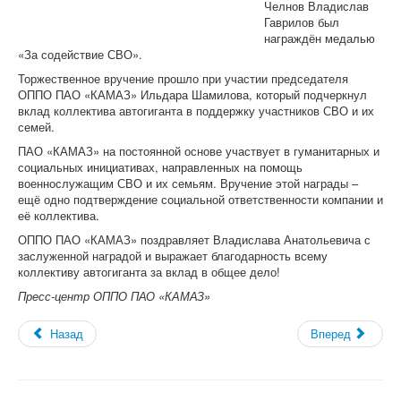
Челнов Владислав
Устав
Гаврилов был
Программа
награждён медалью
Отчеты и выборы
«За содействие СВО».
Формы отчетности
«СМИ»
Торжественное вручение прошло при участии председателя
Голос Профсоюза
ОППО ПАО «КАМАЗ» Ильдара Шамилова, который подчеркнул
Вестник Профсоюза ППО ОАО «УАЗ»
вклад коллектива автогиганта в поддержку участников СВО и их
Вести Профсоюза ППО АО «АВТОВАЗ»
семей.
Вестник Профсоюза "ДААЗ"
ПАО «КАМАЗ» на постоянной основе участвует в гуманитарных и
Газета "АВТОТОР"
социальных инициативах, направленных на помощь
Видеовыпуски новостей
военнослужащим СВО и их семьям. Вручение этой награды –
Голос Профсоюза ЧООП
ещё одно подтверждение социальной ответственности компании и
Конкурсы
её коллектива.
Отраслевой конкурс
ОППО ПАО «КАМАЗ» поздравляет Владислава Анатольевича с
заслуженной наградой и выражает благодарность всему
коллективу автогиганта за вклад в общее дело!
Пресс-центр ОППО ПАО «КАМАЗ»
Назад
Вперед