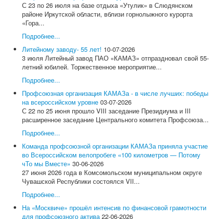
Профсоюзное ТВ
С 23 по 26 июля на базе отдыха «Утулик» в Слюдянском
Актуально!
районе Иркутской области, вблизи горнолыжного курорта
Фотогалерея
«Гора...
Видеоматериалы
Подробнее...
Все для Победы
Направления работы
Литейному заводу- 55 лет!
10-07-2026
Охрана труда
3 июля Литейный завод ПАО «КАМАЗ» отпраздновал свой 55-
Социально-трудовые отношения
летний юбилей. Торжественное мероприятие...
Отраслевое соглашение по машиностроительному
Подробнее...
комплексу РФ
Коллективно-договорная кампания
Профсоюзная организация КАМАЗа - в числе лучших: победы
Обзор ситуации в отрасли
на всероссийском уровне
03-07-2026
Динамика средней заработной в отрасли
С 22 по 25 июня прошло VIII заседание Президиума и III
Средняя заработная на предприятиях отрасли
расширенное заседание Центрального комитета Профсоюза...
Профстандарты
Подробнее...
Комиссия по социально-экономическим вопросам
Правовая защита
Команда профсоюзной организации КАМАЗа приняла участие
Законодательство
во Всероссийском велопробеге «100 километров — Потому
Проекты законов, НПА
чТо мы Вместе»
30-06-2026
Судебная практика
27 июня 2026 года в Комсомольском муниципальном округе
Практика правоприменения
Чувашской Республики состоялся VII...
Информационная работа
Подробнее...
Международное сотрудничество
Организационная работа
На «Москвиче» прошёл интенсив по финансовой грамотности
Органы Профсоюза
для профсоюзного актива
22-06-2026