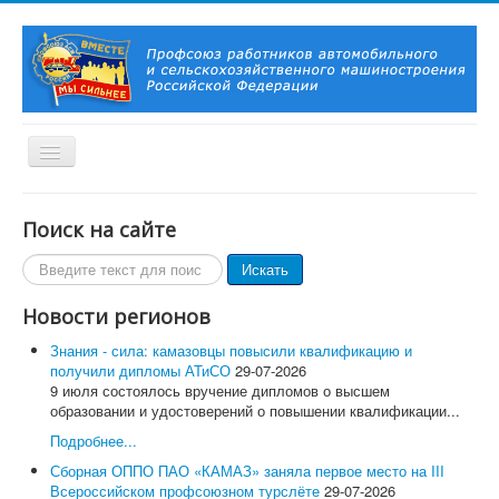
Включить/
выключить
навигацию
Вы здесь:
Главная
Территориальные организации
Поиск на сайте
ОППО ПАО «КАМАЗ»
Заместитель председателя ОППО ПАО "КАМАЗ", депутат
Поиск
Искать
городского совета Набережных Челнов Владислав Гаврилов
по
удостоен медали "За содействие СВО"
сайту
Новости регионов
Главная
Знания - сила: камазовцы повысили квалификацию и
О Профсоюзе
получили дипломы АТиСО
29-07-2026
История Профсоюза
9 июля состоялось вручение дипломов о высшем
Председатель Профсоюза, заместители Председателя
образовании и удостоверений о повышении квалификации...
Профсоюза
Контакты
Подробнее...
Символика Профсоюза
Сборная ОППО ПАО «КАМАЗ» заняла первое место на III
Новости и события
Всероссийском профсоюзном турслёте
29-07-2026