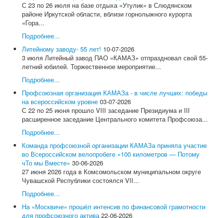
Актуально!
С 23 по 26 июля на базе отдыха «Утулик» в Слюдянском
Фотогалерея
районе Иркутской области, вблизи горнолыжного курорта
Видеоматериалы
«Гора...
Все для Победы
Направления работы
Подробнее...
Охрана труда
Литейному заводу- 55 лет!
10-07-2026
Социально-трудовые отношения
3 июля Литейный завод ПАО «КАМАЗ» отпраздновал свой 55-
Отраслевое соглашение по машиностроительному
летний юбилей. Торжественное мероприятие...
комплексу РФ
Подробнее...
Коллективно-договорная кампания
Обзор ситуации в отрасли
Профсоюзная организация КАМАЗа - в числе лучших: победы
Динамика средней заработной в отрасли
на всероссийском уровне
03-07-2026
Средняя заработная на предприятиях отрасли
С 22 по 25 июня прошло VIII заседание Президиума и III
Профстандарты
расширенное заседание Центрального комитета Профсоюза...
Комиссия по социально-экономическим вопросам
Подробнее...
Правовая защита
Законодательство
Команда профсоюзной организации КАМАЗа приняла участие
Проекты законов, НПА
во Всероссийском велопробеге «100 километров — Потому
Судебная практика
чТо мы Вместе»
30-06-2026
Практика правоприменения
27 июня 2026 года в Комсомольском муниципальном округе
Информационная работа
Чувашской Республики состоялся VII...
Международное сотрудничество
Подробнее...
Организационная работа
Органы Профсоюза
На «Москвиче» прошёл интенсив по финансовой грамотности
Съезд Профсоюза
для профсоюзного актива
22-06-2026