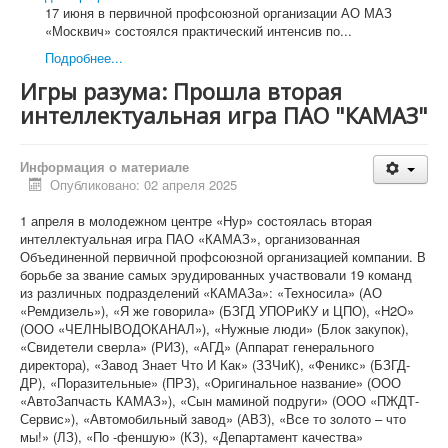
Председатель Профсоюза, заместители Председателя
17 июня в первичной профсоюзной организации АО МАЗ
Профсоюза
«Москвич» состоялся практический интенсив по...
ЦК Профсоюза
Подробнее...
Президиум Профсоюза
КРК Профсоюза
Игры разума: Прошла вторая
Бюро Президиума
интеллектуальная игра ПАО "КАМАЗ"
Постоянные комиссии ЦК Профсоюза
Комиссия ЦК Профсоюза АСМ РФ по организационно-
уставной работе
Информация о материале
Финансово-бюджетная комиссия ЦК Профсоюза АСМ
Опубликовано: 02 апреля 2025
РФ
Комиссия ЦК Профсоюза АСМ РФ по охране труда и
1 апреля в молодежном центре «Нур» состоялась вторая
защите от экологической опасности
интеллектуальная игра ПАО «КАМАЗ», организованная
Комиссия ЦК Профсоюза по вопросам профсоюзного
Объединенной первичной профсоюзной организацией компании. В
образования, молодежной политики и
борьбе за звание самых эрудированных участвовали 19 команд
информационной работы в Профсоюзе АСМ РФ
из различных подразделений «КАМАЗа»: «Техносила» (АО
Комиссия ЦК Профсоюза АСМ РФ по социально-
«Ремдизель»), «Я же говорила» (БЗГД УПОРиКУ и ЦПО), «H2O»
экономическим вопросам и социальному партнерству
(ООО «ЧЕЛНЫВОДОКАНАЛ»), «Нужные люди» (Блок закупок),
Организации Профсоюза
«Свидетели сверла» (РИЗ), «АГД» (Аппарат генерального
Официальные документы
директора), «Завод Знает Что И Как» (ЗЗЧиК), «Феникс» (БЗГД-
Съезды
ДР), «Поразительные» (ПРЗ), «Оригинальное название» (ООО
Пленумы
«АвтоЗапчасть КАМАЗ»), «Сын маминой подруги» (ООО «ПЖДТ-
Президиумы
Сервис»), «Автомобильный завод» (АВЗ), «Все то золото – что
Совещания
мы!» (ЛЗ), «По -феншую» (КЗ), «Департамент качества»
Устав