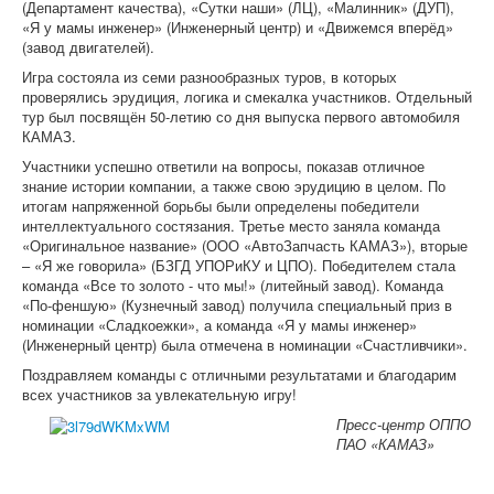
(Департамент качества), «Сутки наши» (ЛЦ), «Малинник» (ДУП),
Программа
«Я у мамы инженер» (Инженерный центр) и «Движемся вперёд»
Отчеты и выборы
(завод двигателей).
Формы отчетности
«СМИ»
Игра состояла из семи разнообразных туров, в которых
Голос Профсоюза
проверялись эрудиция, логика и смекалка участников. Отдельный
Вестник Профсоюза ППО ОАО «УАЗ»
тур был посвящён 50-летию со дня выпуска первого автомобиля
Вести Профсоюза ППО АО «АВТОВАЗ»
КАМАЗ.
Вестник Профсоюза "ДААЗ"
Участники успешно ответили на вопросы, показав отличное
Газета "АВТОТОР"
знание истории компании, а также свою эрудицию в целом. По
Видеовыпуски новостей
итогам напряженной борьбы были определены победители
Голос Профсоюза ЧООП
интеллектуального состязания. Третье место заняла команда
Конкурсы
«Оригинальное название» (ООО «АвтоЗапчасть КАМАЗ»), вторые
Отраслевой конкурс
– «Я же говорила» (БЗГД УПОРиКУ и ЦПО). Победителем стала
команда «Все то золото - что мы!» (литейный завод). Команда
«По-феншую» (Кузнечный завод) получила специальный приз в
номинации «Сладкоежки», а команда «Я у мамы инженер»
(Инженерный центр) была отмечена в номинации «Счастливчики».
Поздравляем команды с отличными результатами и благодарим
всех участников за увлекательную игру!
Пресс-центр ОППО
ПАО «КАМАЗ»