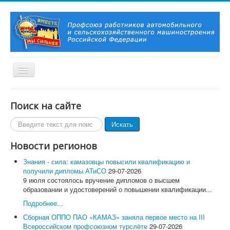
Включить/
выключить
навигацию
Вы здесь:
Главная
Территориальные организации
Поиск на сайте
ОППО ПАО «КАМАЗ»
Игры разума: Прошла вторая интеллектуальная игра ПАО
Поиск
Искать
"КАМАЗ"
по
сайту
Новости регионов
Главная
О Профсоюзе
Знания - сила: камазовцы повысили квалификацию и
История Профсоюза
получили дипломы АТиСО
29-07-2026
Председатель Профсоюза, заместители Председателя
9 июля состоялось вручение дипломов о высшем
Профсоюза
образовании и удостоверений о повышении квалификации...
Контакты
Символика Профсоюза
Подробнее...
Новости и события
Сборная ОППО ПАО «КАМАЗ» заняла первое место на III
Профсоюзное ТВ
Всероссийском профсоюзном турслёте
29-07-2026