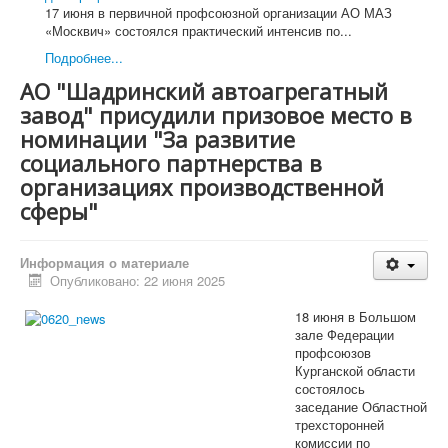
Международное сотрудничество
17 июня в первичной профсоюзной организации АО МАЗ
Организационная работа
«Москвич» состоялся практический интенсив по...
Органы Профсоюза
Подробнее...
Съезд Профсоюза
Председатель Профсоюза, заместители Председателя
АО "Шадринский автоагрегатный
Профсоюза
завод" присудили призовое место в
ЦК Профсоюза
Президиум Профсоюза
номинации "За развитие
КРК Профсоюза
социального партнерства в
Бюро Президиума
организациях производственной
Постоянные комиссии ЦК Профсоюза
Комиссия ЦК Профсоюза АСМ РФ по организационно-
сферы"
уставной работе
Финансово-бюджетная комиссия ЦК Профсоюза АСМ
РФ
Информация о материале
Комиссия ЦК Профсоюза АСМ РФ по охране труда и
Опубликовано: 22 июня 2025
защите от экологической опасности
Комиссия ЦК Профсоюза по вопросам профсоюзного
18 июня в Большом
образования, молодежной политики и
зале Федерации
информационной работы в Профсоюзе АСМ РФ
профсоюзов
Комиссия ЦК Профсоюза АСМ РФ по социально-
Курганской области
экономическим вопросам и социальному партнерству
состоялось
Организации Профсоюза
заседание Областной
Официальные документы
трехсторонней
Съезды
комиссии по