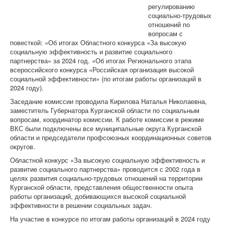
Пленумы
регулированию
Президиумы
социально-трудовых
Совещания
отношений по
Устав
вопросам с
Программа
повесткой: «Об итогах Областного конкурса «За высокую
Отчеты и выборы
социальную эффективность и развитие социального
Формы отчетности
партнерства» за 2024 год. «Об итогах Регионального этапа
«СМИ»
всероссийского конкурса «Российская организация высокой
Голос Профсоюза
социальной эффективности» (по итогам работы организаций в
Вестник Профсоюза ППО ОАО «УАЗ»
2024 году).
Вести Профсоюза ППО АО «АВТОВАЗ»
Заседание комиссии проводила Кирилова Наталья Николаевна,
Вестник Профсоюза "ДААЗ"
заместитель Губернатора Курганской области по социальным
Газета "АВТОТОР"
вопросам, координатор комиссии. К работе комиссии в режиме
Видеовыпуски новостей
ВКС были подключены все муниципальные округа Курганской
Голос Профсоюза ЧООП
области и председатели профсоюзных координационных советов
Конкурсы
округов.
Отраслевой конкурс
Областной конкурс «За высокую социальную эффективность и
развитие социального партнерства» проводится с 2002 года в
целях развития социально-трудовых отношений на территории
Курганской области, представления общественности опыта
работы организаций, добивающихся высокой социальной
эффективности в решении социальных задач.
На участие в конкурсе по итогам работы организаций в 2024 году