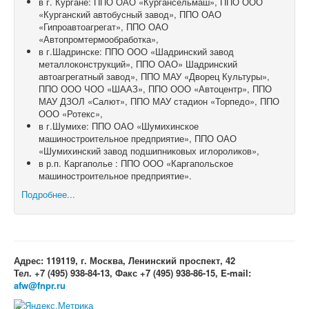
в г. Кургане: ППО ОАО «Кургансельмаш», ППО ООО
«Курганский автобусный завод», ППО ОАО
«Гипроавтоагрегат», ППО ОАО
«Автопромтермообработка»,
в г.Шадринске: ППО ООО «Шадринский завод
металлоконструкций», ППО ОАО» Шадринский
автоагрегатный завод», ППО МАУ «Дворец Культуры»,
ППО ООО ЧОО «ШААЗ», ППО ООО «Автоцентр», ППО
МАУ ДЗОЛ «Салют», ППО МАУ стадион «Торпедо», ППО
ООО «Ротекс»,
в г.Шумихе: ППО ОАО «Шумихинское
машиностроительное предприятие», ППО ОАО
«Шумихинский завод подшипниковых иглороликов»,
в р.п. Каргаполье : ППО ООО «Каргапольское
машиностроительное предприятие».
Подробнее...
Адрес: 119119, г. Москва, Ленинский проспект, 42
Тел. +7 (495) 938-84-13, Факс +7 (495) 938-86-15, E-mail:
afw@fnpr.ru