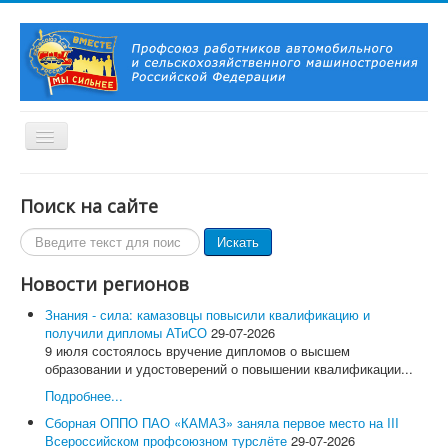
Включить/
выключить
навигацию
Вы здесь:
Главная
Территориальные организации
Поиск на сайте
Курганская областная организация профессионального
союза работников автомобильного и сельскохозяйственного
Поиск
Искать
машиностроения Российской Федерации
по
КУРГАНСКАЯ ОБЛАСТНАЯ ОРГАНИЗАЦИЯ
сайту
Новости регионов
АО "Шадринский автоагрегатный завод" присудили призовое
место в номинации "За развитие социального партнерства в
Знания - сила: камазовцы повысили квалификацию и
организациях производственной сферы"
получили дипломы АТиСО
29-07-2026
9 июля состоялось вручение дипломов о высшем
Главная
образовании и удостоверений о повышении квалификации...
О Профсоюзе
История Профсоюза
Подробнее...
Председатель Профсоюза, заместители Председателя
Сборная ОППО ПАО «КАМАЗ» заняла первое место на III
Профсоюза
Всероссийском профсоюзном турслёте
29-07-2026