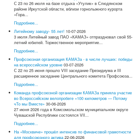
Контакты
С 23 по 26 июля на базе отдыха «Утулик» в Слюдянском
Символика Профсоюза
районе Иркутской области, вблизи горнолыжного курорта
Новости и события
«Гора...
Профсоюзное ТВ
Подробнее...
Актуально!
Фотогалерея
Литейному заводу- 55 лет!
10-07-2026
Видеоматериалы
3 июля Литейный завод ПАО «КАМАЗ» отпраздновал свой 55-
Все для Победы
летний юбилей. Торжественное мероприятие...
Направления работы
Подробнее...
Охрана труда
Социально-трудовые отношения
Профсоюзная организация КАМАЗа - в числе лучших: победы
Отраслевое соглашение по машиностроительному
на всероссийском уровне
03-07-2026
комплексу РФ
С 22 по 25 июня прошло VIII заседание Президиума и III
Коллективно-договорная кампания
расширенное заседание Центрального комитета Профсоюза...
Обзор ситуации в отрасли
Подробнее...
Динамика средней заработной в отрасли
Средняя заработная на предприятиях отрасли
Команда профсоюзной организации КАМАЗа приняла участие
Профстандарты
во Всероссийском велопробеге «100 километров — Потому
Комиссия по социально-экономическим вопросам
чТо мы Вместе»
30-06-2026
Правовая защита
27 июня 2026 года в Комсомольском муниципальном округе
Законодательство
Чувашской Республики состоялся VII...
Проекты законов, НПА
Подробнее...
Судебная практика
Практика правоприменения
На «Москвиче» прошёл интенсив по финансовой грамотности
Информационная работа
для профсоюзного актива
22-06-2026