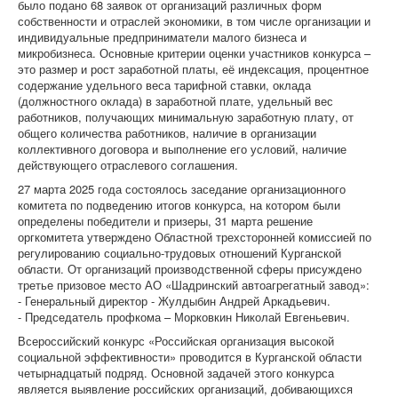
было подано 68 заявок от организаций различных форм
собственности и отраслей экономики, в том числе организации и
индивидуальные предприниматели малого бизнеса и
микробизнеса. Основные критерии оценки участников конкурса –
это размер и рост заработной платы, её индексация, процентное
содержание удельного веса тарифной ставки, оклада
(должностного оклада) в заработной плате, удельный вес
работников, получающих минимальную заработную плату, от
общего количества работников, наличие в организации
коллективного договора и выполнение его условий, наличие
действующего отраслевого соглашения.
27 марта 2025 года состоялось заседание организационного
комитета по подведению итогов конкурса, на котором были
определены победители и призеры, 31 марта решение
оргкомитета утверждено Областной трехсторонней комиссией по
регулированию социально-трудовых отношений Курганской
области. От организаций производственной сферы присуждено
третье призовое место АО «Шадринский автоагрегатный завод»:
- Генеральный директор - Жулдыбин Андрей Аркадьевич.
- Председатель профкома – Морковкин Николай Евгеньевич.
Всероссийский конкурс «Российская организация высокой
социальной эффективности» проводится в Курганской области
четырнадцатый подряд. Основной задачей этого конкурса
является выявление российских организаций, добивающихся